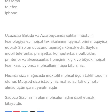
tozsoran
telefon
iphone
Ucuzu.az Bakıda və Azərbaycanda satılan müxtəlif
texnologiya və məişət texnikalarının qiymətlərini müqayisə
edərək Sizə ən ucuzunu tapmağa kömək edir. Saytda
mobil telefonlar, planşetlər, komputerlər, noutbuklar,
printerlər və aksessuarlar, həmçinin kiçik və böyük məişət
texnikası, əyləncə məhsullarını tapa bilərsiniz.
Hazırda sizə mağazada müxtəlif məhsul üçün təklif təqdim
olunur. Məqsəd sizə istədiyiniz məhsu sərfəli qiymətə
almaq üçün şərait yaratmaqdır
Sadəcə Sizə lazım olan məhsulun adını daxil etmək
kifayətdir.