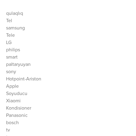
qulaqlıq
Tel
samsung
Tele
LG
philips
smart
paltaryuyan
sony
Hotpoint-Ariston
Apple
Soyuducu
Xiaomi
Kondisioner
Panasonic
bosch
tv