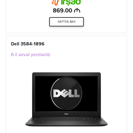
M
869.00
SAYTDA BAX
Dell 3584-1896
6 il əvvəl yenilənib