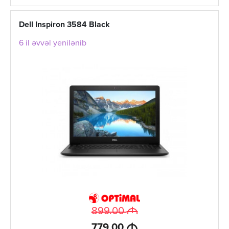
Dell Inspiron 3584 Black
6 il əvvəl yenilənib
M
899.00
M
779.00