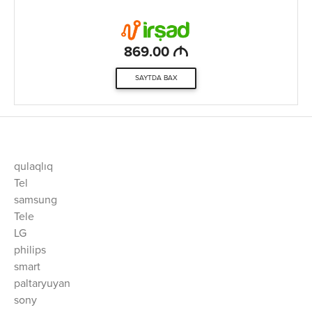
M
869.00
SAYTDA BAX
qulaqlıq
Tel
samsung
Tele
LG
philips
smart
paltaryuyan
sony