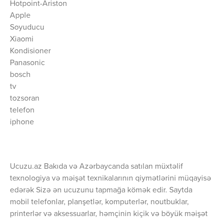
Hotpoint-Ariston
Apple
Soyuducu
Xiaomi
Kondisioner
Panasonic
bosch
tv
tozsoran
telefon
iphone
Ucuzu.az Bakıda və Azərbaycanda satılan müxtəlif
texnologiya və məişət texnikalarının qiymətlərini müqayisə
edərək Sizə ən ucuzunu tapmağa kömək edir. Saytda
mobil telefonlar, planşetlər, komputerlər, noutbuklar,
printerlər və aksessuarlar, həmçinin kiçik və böyük məişət