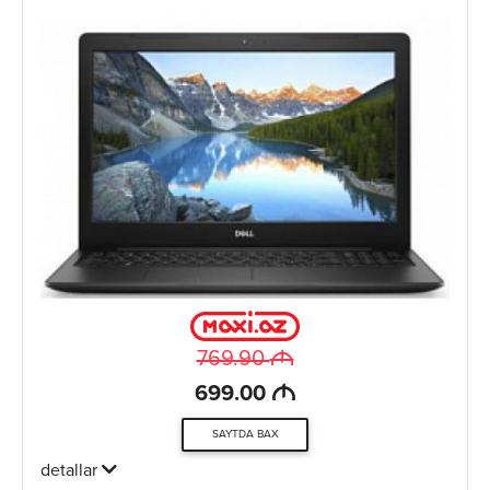
M
769.90
M
699.00
SAYTDA BAX
detallar