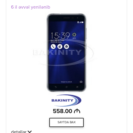
6 il əvvəl yenilənib
M
558.00
SAYTDA BAX
detallar