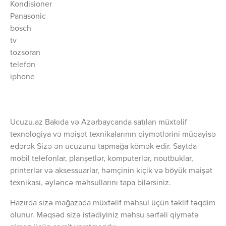
Kondisioner
Panasonic
bosch
tv
tozsoran
telefon
iphone
Ucuzu.az Bakıda və Azərbaycanda satılan müxtəlif
texnologiya və məişət texnikalarının qiymətlərini müqayisə
edərək Sizə ən ucuzunu tapmağa kömək edir. Saytda
mobil telefonlar, planşetlər, komputerlər, noutbuklar,
printerlər və aksessuarlar, həmçinin kiçik və böyük məişət
texnikası, əyləncə məhsullarını tapa bilərsiniz.
Hazırda sizə mağazada müxtəlif məhsul üçün təklif təqdim
olunur. Məqsəd sizə istədiyiniz məhsu sərfəli qiymətə