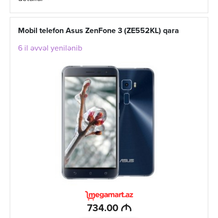
Mobil telefon Asus ZenFone 3 (ZE552KL) qara
6 il əvvəl yenilənib
M
734.00