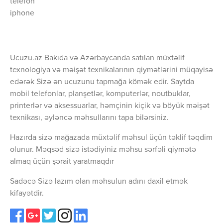
telefon
iphone
Ucuzu.az Bakıda və Azərbaycanda satılan müxtəlif
texnologiya və məişət texnikalarının qiymətlərini müqayisə
edərək Sizə ən ucuzunu tapmağa kömək edir. Saytda
mobil telefonlar, planşetlər, komputerlər, noutbuklar,
printerlər və aksessuarlar, həmçinin kiçik və böyük məişət
texnikası, əyləncə məhsullarını tapa bilərsiniz.
Hazırda sizə mağazada müxtəlif məhsul üçün təklif təqdim
olunur. Məqsəd sizə istədiyiniz məhsu sərfəli qiymətə
almaq üçün şərait yaratmaqdır
Sadəcə Sizə lazım olan məhsulun adını daxil etmək
kifayətdir.