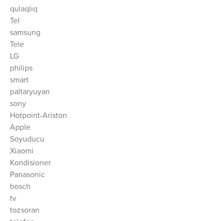
qulaqlıq
Tel
samsung
Tele
LG
philips
smart
paltaryuyan
sony
Hotpoint-Ariston
Apple
Soyuducu
Xiaomi
Kondisioner
Panasonic
bosch
tv
tozsoran