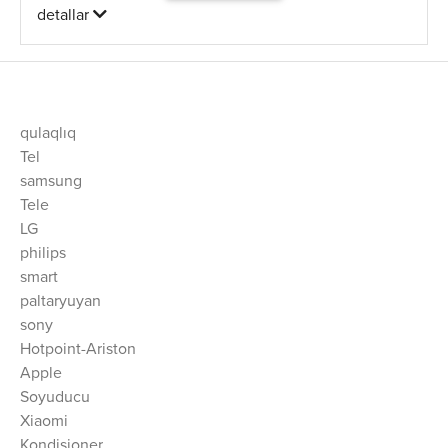
detallar
qulaqlıq
Tel
samsung
Tele
LG
philips
smart
paltaryuyan
sony
Hotpoint-Ariston
Apple
Soyuducu
Xiaomi
Kondisioner