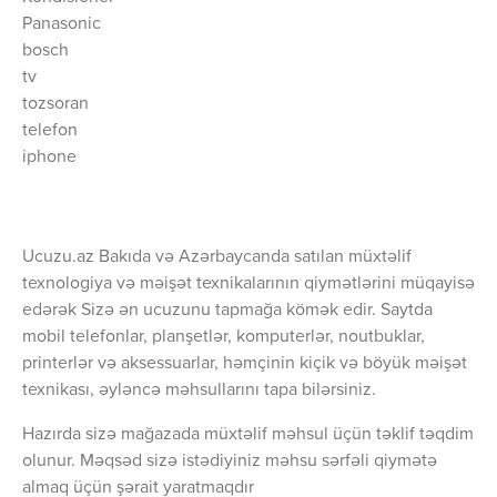
Panasonic
bosch
tv
tozsoran
telefon
iphone
Ucuzu.az Bakıda və Azərbaycanda satılan müxtəlif
texnologiya və məişət texnikalarının qiymətlərini müqayisə
edərək Sizə ən ucuzunu tapmağa kömək edir. Saytda
mobil telefonlar, planşetlər, komputerlər, noutbuklar,
printerlər və aksessuarlar, həmçinin kiçik və böyük məişət
texnikası, əyləncə məhsullarını tapa bilərsiniz.
Hazırda sizə mağazada müxtəlif məhsul üçün təklif təqdim
olunur. Məqsəd sizə istədiyiniz məhsu sərfəli qiymətə
almaq üçün şərait yaratmaqdır