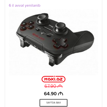
6 il əvvəl yenilənib
M
67.90
M
64.90
SAYTDA BAX