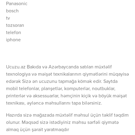
Panasonic
bosch
tv
tozsoran
telefon
iphone
Ucuzu.az Bakıda və Azərbaycanda satılan müxtəlif
texnologiya və məişət texnikalarının qiymətlərini müqayisə
edərək Sizə ən ucuzunu tapmağa kömək edir. Saytda
mobil telefonlar, planşetlər, komputerlər, noutbuklar,
printerlər və aksessuarlar, həmçinin kiçik və böyük məişət
texnikası, əyləncə məhsullarını tapa bilərsiniz.
Hazırda sizə mağazada müxtəlif məhsul üçün təklif təqdim
olunur. Məqsəd sizə istədiyiniz məhsu sərfəli qiymətə
almaq üçün şərait yaratmaqdır