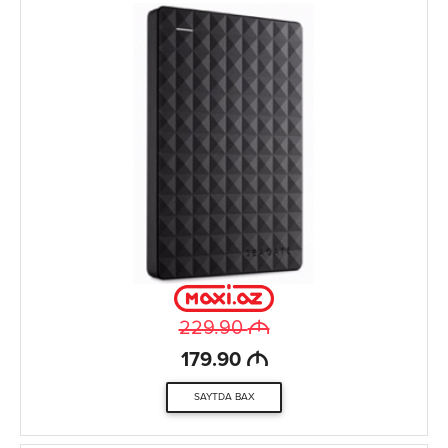
M
229.90
M
179.90
SAYTDA BAX