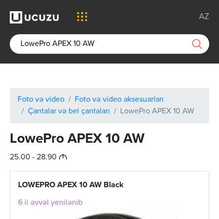
AZ
Foto və video
Foto və video aksesuarları
Çantalar və bel çantaları
LowePro APEX 10 AW
LowePro APEX 10 AW
M
25.00 - 28.90
LOWEPRO APEX 10 AW Black
6 il əvvəl yenilənib