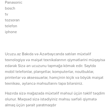
Panasonic
bosch
tv
tozsoran
telefon
iphone
Ucuzu.az Bakıda və Azərbaycanda satılan müxtəlif
texnologiya və məişət texnikalarının qiymətlərini müqayisə
edərək Sizə ən ucuzunu tapmağa kömək edir. Saytda
mobil telefonlar, planşetlər, komputerlər, noutbuklar,
printerlər və aksessuarlar, həmçinin kiçik və böyük məişət
texnikası, əyləncə məhsullarını tapa bilərsiniz.
Hazırda sizə mağazada müxtəlif məhsul üçün təklif təqdim
olunur. Məqsəd sizə istədiyiniz məhsu sərfəli qiymətə
almaq üçün şərait yaratmaqdır