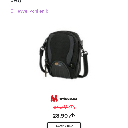
0EU)
6 il əvvəl yenilənib
M
34.70
M
28.90
SAYTDA BAX