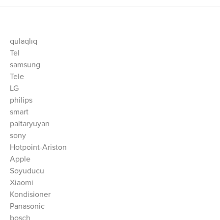
qulaqlıq
Tel
samsung
Tele
LG
philips
smart
paltaryuyan
sony
Hotpoint-Ariston
Apple
Soyuducu
Xiaomi
Kondisioner
Panasonic
bosch