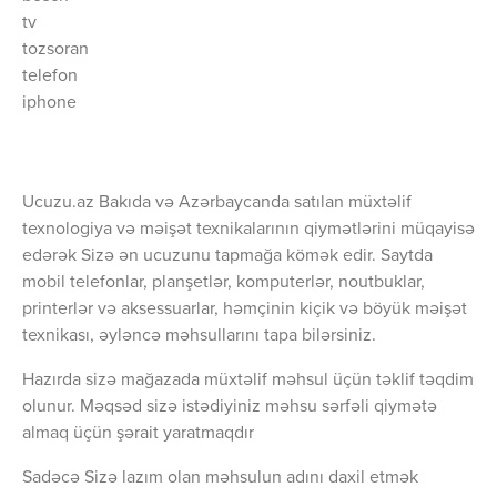
tv
tozsoran
telefon
iphone
Ucuzu.az Bakıda və Azərbaycanda satılan müxtəlif
texnologiya və məişət texnikalarının qiymətlərini müqayisə
edərək Sizə ən ucuzunu tapmağa kömək edir. Saytda
mobil telefonlar, planşetlər, komputerlər, noutbuklar,
printerlər və aksessuarlar, həmçinin kiçik və böyük məişət
texnikası, əyləncə məhsullarını tapa bilərsiniz.
Hazırda sizə mağazada müxtəlif məhsul üçün təklif təqdim
olunur. Məqsəd sizə istədiyiniz məhsu sərfəli qiymətə
almaq üçün şərait yaratmaqdır
Sadəcə Sizə lazım olan məhsulun adını daxil etmək