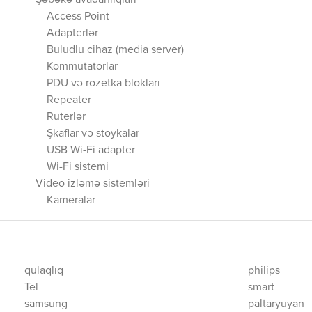
Şəbəkə avadanlıqları
Access Point
Adapterlər
Buludlu cihaz (media server)
Kommutatorlar
PDU və rozetka blokları
Repeater
Ruterlər
Şkaflar və stoykalar
USB Wi-Fi adapter
Wi-Fi sistemi
Video izləmə sistemləri
Kameralar
qulaqlıq
philips
Tel
smart
samsung
paltaryuyan