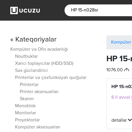
« Kateqoriyalar
Kompüter 
Kompüter və Ofis avadanlığı
Noutbuklar
HP 15-
Xarici toplayıcılar (HDD/SSD)
M
1076.00
Səs gücləndirici
Printerlər və çoxfunksiyalı qurğular
Printerlər
HP 15-n0
Printer aksesuarları
6 il əvvəl
Skaner
Monoblok
Monitorlar
Proyektorlar
detallar
Kompüter aksesuarları