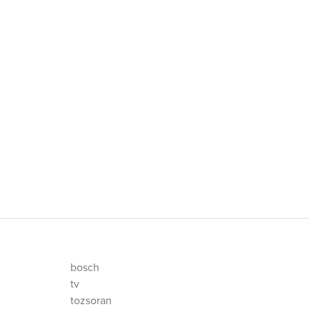
bosch
tv
tozsoran