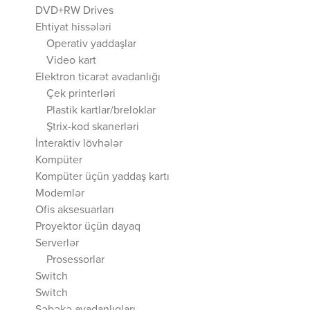
DVD+RW Drives
Ehtiyat hissələri
Operativ yaddaşlar
Video kart
Elektron ticarət avadanlığı
Çek printerləri
Plastik kartlar/breloklar
Ştrix-kod skanerləri
İnteraktiv lövhələr
Kompüter
Kompüter üçün yaddaş kartı
Modemlər
Ofis aksesuarları
Proyektor üçün dayaq
Serverlər
Prosessorlar
Switch
Switch