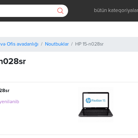
bütün kateqoriyala
və Ofis avadanlığı
Noutbuklar
HP 15-n028sr
n028sr
28sr
 yenilənib