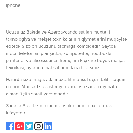
iphone
Ucuzu.az Bakıda və Azərbaycanda satılan müxtəlif
texnologiya və məişət texnikalarının qiymətlərini müqayisə
edərək Sizə ən ucuzunu tapmağa kömək edir. Saytda
mobil telefonlar, planşetlər, komputerlər, noutbuklar,
printerlər və aksessuarlar, həmçinin kiçik və böyük məişət
texnikası, əyləncə məhsullarını tapa bilərsiniz.
Hazırda sizə mağazada müxtəlif məhsul üçün təklif təqdim
olunur. Məqsəd sizə istədiyiniz məhsu sərfəli qiymətə
almaq üçün şərait yaratmaqdır
Sadəcə Sizə lazım olan məhsulun adını daxil etmək
kifayətdir.