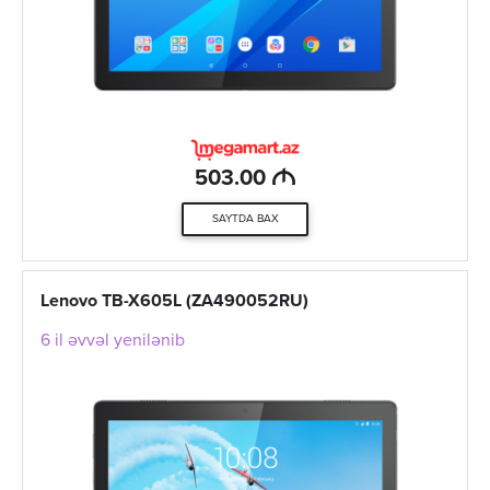
M
503.00
SAYTDA BAX
Lenovo TB-X605L (ZA490052RU)
6 il əvvəl yenilənib