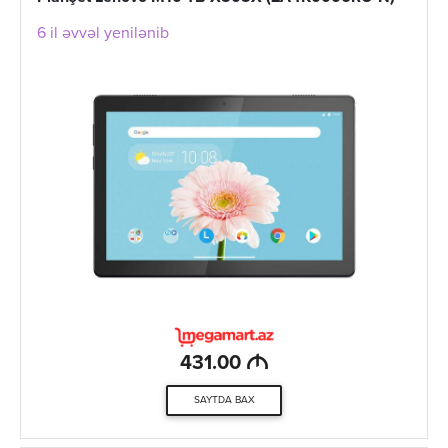
6 il əvvəl yenilənib
M
431.00
SAYTDA BAX