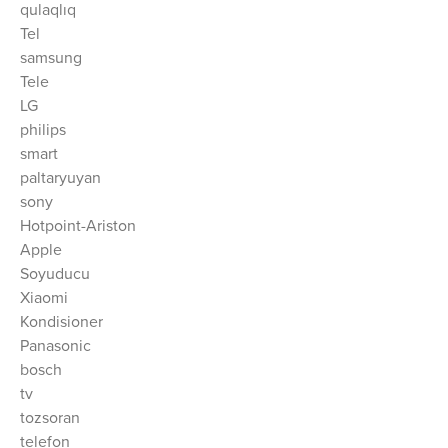
qulaqlıq
Tel
samsung
Tele
LG
philips
smart
paltaryuyan
sony
Hotpoint-Ariston
Apple
Soyuducu
Xiaomi
Kondisioner
Panasonic
bosch
tv
tozsoran
telefon