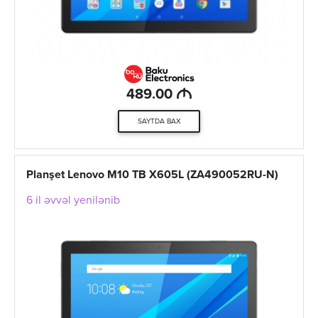
M
489.00
SAYTDA BAX
Planşet Lenovo M10 TB X605L (ZA490052RU-N)
6 il əvvəl yenilənib