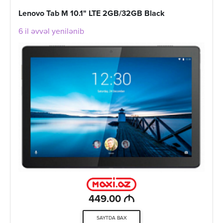
Lenovo Tab M 10.1" LTE 2GB/32GB Black
6 il əvvəl yenilənib
M
449.00
SAYTDA BAX