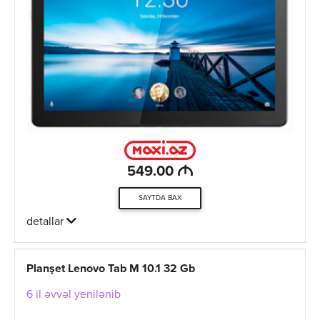
M
549.00
SAYTDA BAX
detallar
Planşet Lenovo Tab M 10.1 32 Gb
6 il əvvəl yenilənib