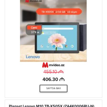
M
455.10
M
406.30
SAYTDA BAX
Planşet Lenovo M10 TB-X505X (ZA4K0006RU-N)