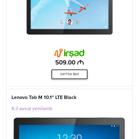
M
509.00
SAYTDA BAX
Lenovo Tab M 10.1" LTE Black
6 il əvvəl yenilənib