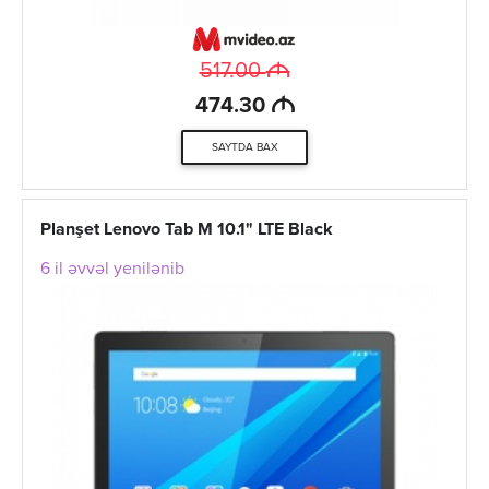
M
517.00
M
474.30
SAYTDA BAX
Planşet Lenovo Tab M 10.1" LTE Black
6 il əvvəl yenilənib