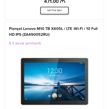
M
471.00
SAYTDA BAX
Planşet Lenovo M10 TB X605L / LTE -Wi-Fi / 10 Full
HD IPS (ZA490052RU)
6 il əvvəl yenilənib