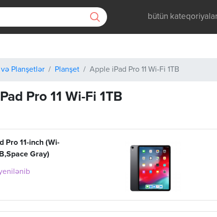
bütün kateqoriyala
 və Planşetlər
Planşet
Apple iPad Pro 11 Wi-Fi 1TB
iPad Pro 11 Wi-Fi 1TB
d Pro 11-inch (Wi-
TB,Space Gray)
 yenilənib