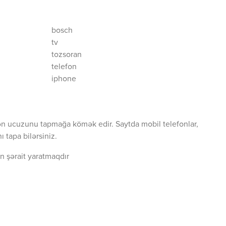
bosch
tv
tozsoran
telefon
iphone
ən ucuzunu tapmağa kömək edir. Saytda mobil telefonlar,
 tapa bilərsiniz.
n şərait yaratmaqdır