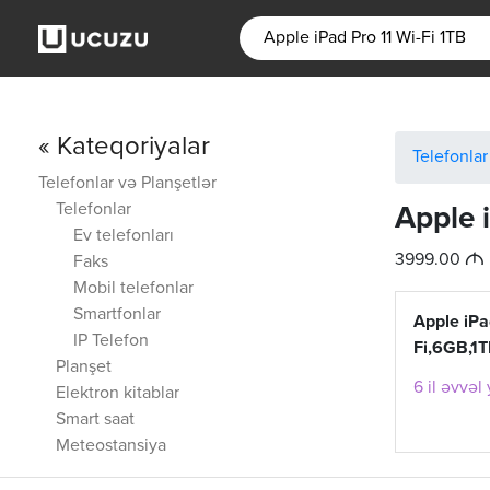
« Kateqoriyalar
Telefonlar
Telefonlar və Planşetlər
Telefonlar
Apple 
Ev telefonları
M
3999.00
Faks
Mobil telefonlar
Smartfonlar
Apple iPa
IP Telefon
Fi,6GB,1
Planşet
6 il əvvəl
Elektron kitablar
Smart saat
Meteostansiya