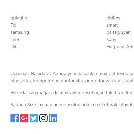
qulaqlıq
philips
Tel
smart
samsung
paltaryuyan
Tele
sony
LG
Hotpoint-Ari
Ucuzu.az Bakıda və Azərbaycanda satılan müxtəlif texnolog
planşetlər, komputerlər, noutbuklar, printerlər və aksessuarl
Hazırda sizə mağazada müxtəlif məhsul üçün təklif təqdim 
Sadəcə Sizə lazım olan məhsulun adını daxil etmək kifayətd