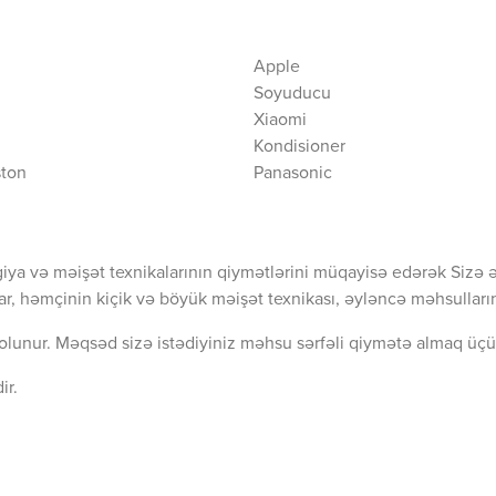
Apple
Soyuducu
Xiaomi
Kondisioner
ston
Panasonic
iya və məişət texnikalarının qiymətlərini müqayisə edərək Sizə 
ar, həmçinin kiçik və böyük məişət texnikası, əyləncə məhsullarını
olunur. Məqsəd sizə istədiyiniz məhsu sərfəli qiymətə almaq üçü
ir.