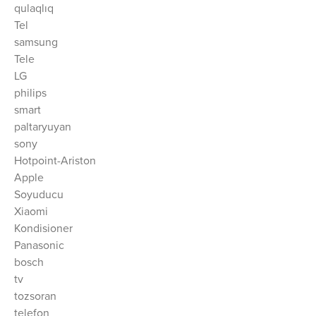
qulaqlıq
Tel
samsung
Tele
LG
philips
smart
paltaryuyan
sony
Hotpoint-Ariston
Apple
Soyuducu
Xiaomi
Kondisioner
Panasonic
bosch
tv
tozsoran
telefon