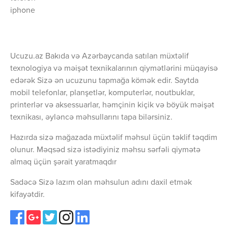
iphone
Ucuzu.az Bakıda və Azərbaycanda satılan müxtəlif
texnologiya və məişət texnikalarının qiymətlərini müqayisə
edərək Sizə ən ucuzunu tapmağa kömək edir. Saytda
mobil telefonlar, planşetlər, komputerlər, noutbuklar,
printerlər və aksessuarlar, həmçinin kiçik və böyük məişət
texnikası, əyləncə məhsullarını tapa bilərsiniz.
Hazırda sizə mağazada müxtəlif məhsul üçün təklif təqdim
olunur. Məqsəd sizə istədiyiniz məhsu sərfəli qiymətə
almaq üçün şərait yaratmaqdır
Sadəcə Sizə lazım olan məhsulun adını daxil etmək
kifayətdir.