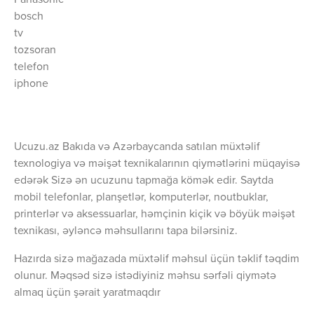
Panasonic
bosch
tv
tozsoran
telefon
iphone
Ucuzu.az Bakıda və Azərbaycanda satılan müxtəlif
texnologiya və məişət texnikalarının qiymətlərini müqayisə
edərək Sizə ən ucuzunu tapmağa kömək edir. Saytda
mobil telefonlar, planşetlər, komputerlər, noutbuklar,
printerlər və aksessuarlar, həmçinin kiçik və böyük məişət
texnikası, əyləncə məhsullarını tapa bilərsiniz.
Hazırda sizə mağazada müxtəlif məhsul üçün təklif təqdim
olunur. Məqsəd sizə istədiyiniz məhsu sərfəli qiymətə
almaq üçün şərait yaratmaqdır