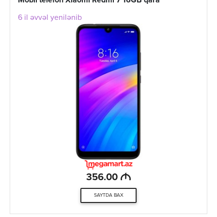
Mobil telefon Xiaomi Redmi 7 16GB qara
6 il əvvəl yenilənib
M
356.00
SAYTDA BAX