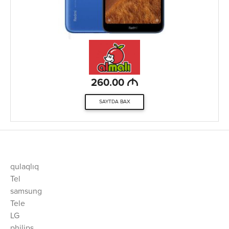
M
260.00
SAYTDA BAX
qulaqlıq
Tel
samsung
Tele
LG
philips