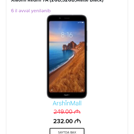
Xiaomi Redmi 7A (2GB,32GB,Matte Black)
6 il əvvəl yenilənib
M
249.00
M
232.00
SAYTDA BAX