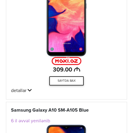
M
309.00
SAYTDA BAX
detallar
Samsung Galaxy A10 SM-A105 Blue
6 il əvvəl yenilənib