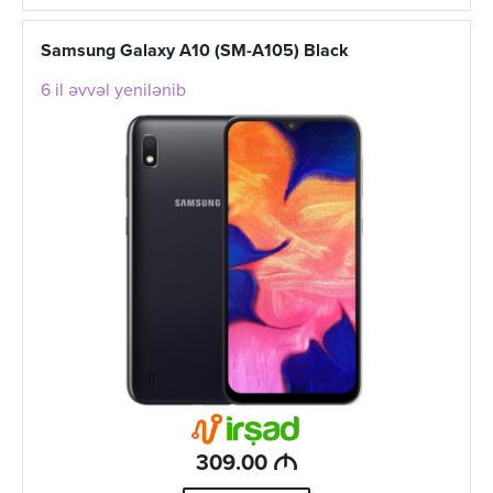
Samsung Galaxy A10 (SM-A105) Black
6 il əvvəl yenilənib
M
309.00