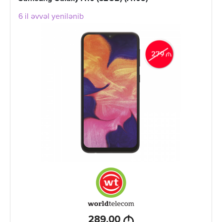
6 il əvvəl yenilənib
M
289.00