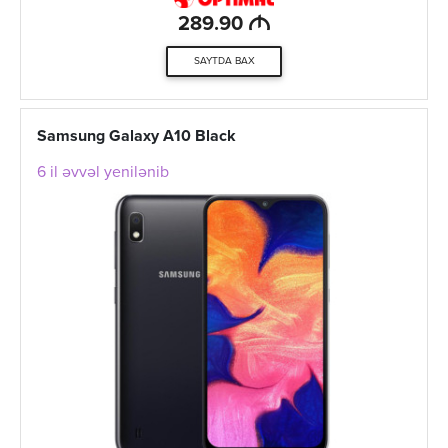
M
289.90
SAYTDA BAX
Samsung Galaxy A10 Black
6 il əvvəl yenilənib