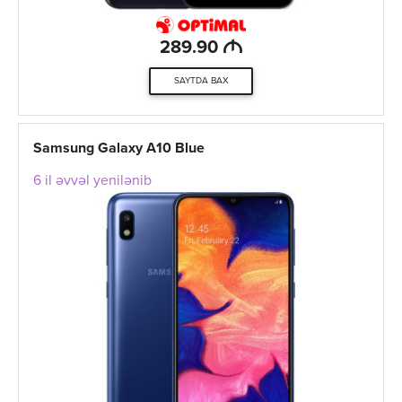
M
289.90
SAYTDA BAX
Samsung Galaxy A10 Blue
6 il əvvəl yenilənib