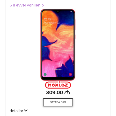
6 il əvvəl yenilənib
M
309.00
SAYTDA BAX
detallar