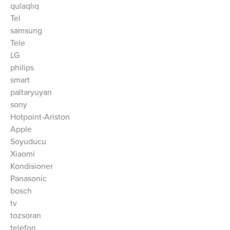
qulaqlıq
Tel
samsung
Tele
LG
philips
smart
paltaryuyan
sony
Hotpoint-Ariston
Apple
Soyuducu
Xiaomi
Kondisioner
Panasonic
bosch
tv
tozsoran
telefon