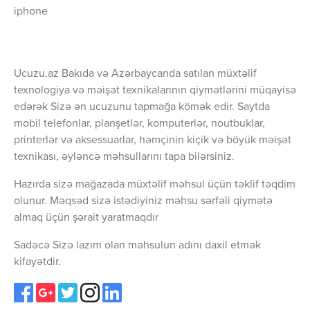
iphone
Ucuzu.az Bakıda və Azərbaycanda satılan müxtəlif
texnologiya və məişət texnikalarının qiymətlərini müqayisə
edərək Sizə ən ucuzunu tapmağa kömək edir. Saytda
mobil telefonlar, planşetlər, komputerlər, noutbuklar,
printerlər və aksessuarlar, həmçinin kiçik və böyük məişət
texnikası, əyləncə məhsullarını tapa bilərsiniz.
Hazırda sizə mağazada müxtəlif məhsul üçün təklif təqdim
olunur. Məqsəd sizə istədiyiniz məhsu sərfəli qiymətə
almaq üçün şərait yaratmaqdır
Sadəcə Sizə lazım olan məhsulun adını daxil etmək
kifayətdir.