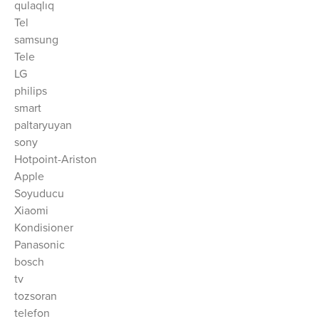
qulaqlıq
Tel
samsung
Tele
LG
philips
smart
paltaryuyan
sony
Hotpoint-Ariston
Apple
Soyuducu
Xiaomi
Kondisioner
Panasonic
bosch
tv
tozsoran
telefon