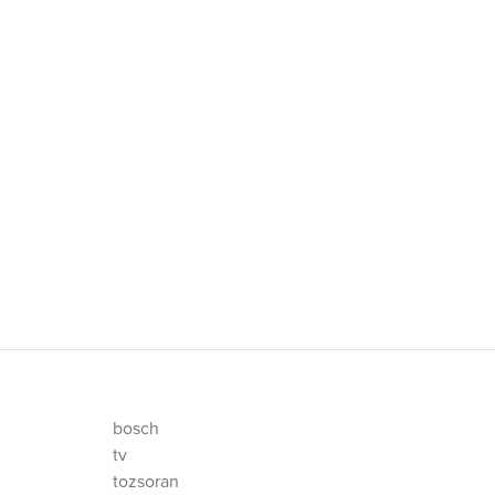
bosch
tv
tozsoran