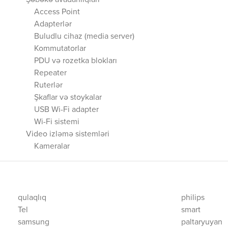
Şəbəkə avadanlıqları
Access Point
Adapterlər
Buludlu cihaz (media server)
Kommutatorlar
PDU və rozetka blokları
Repeater
Ruterlər
Şkaflar və stoykalar
USB Wi-Fi adapter
Wi-Fi sistemi
Video izləmə sistemləri
Kameralar
qulaqlıq
philips
Tel
smart
samsung
paltaryuyan