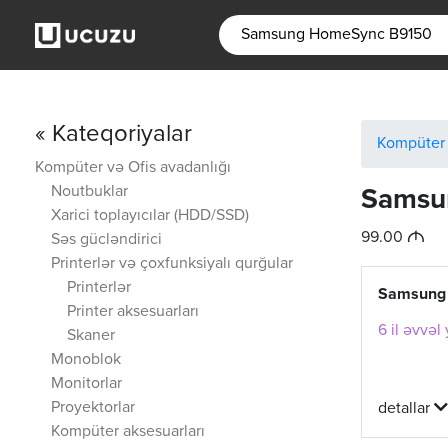
« Kateqoriyalar
Kompüter 
Kompüter və Ofis avadanlığı
Noutbuklar
Samsu
Xarici toplayıcılar (HDD/SSD)
M
99.00
Səs gücləndirici
Printerlər və çoxfunksiyalı qurğular
Printerlər
Samsung
Printer aksesuarları
6 il əvvəl
Skaner
Monoblok
Monitorlar
Proyektorlar
detallar
Kompüter aksesuarları