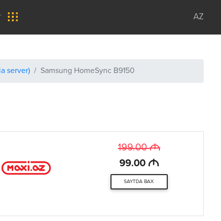
r
AZ
a server)
Samsung HomeSync B9150
M
199.00
M
99.00
SAYTDA BAX