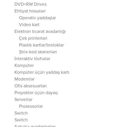
DVD+RW Drives
Ehtiyat hissələri
Operativ yaddaşlar
Video kart
Elektron ticarət avadanlığı
Çek printerləri
Plastik kartlar/breloklar
Ştrix-kod skanerləri
İnteraktiv lövhələr
Kompüter
Kompüter üçün yaddaş kartı
Modemlər
Ofis aksesuarları
Proyektor üçün dayaq
Serverlər
Prosessorlar
Switch
Switch