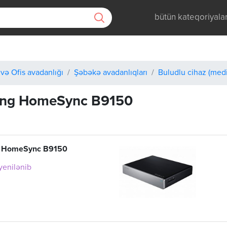
bütün kateqoriyala
və Ofis avadanlığı
Şəbəkə avadanlıqları
Buludlu cihaz (medi
ng HomeSync B9150
 HomeSync B9150
 yenilənib