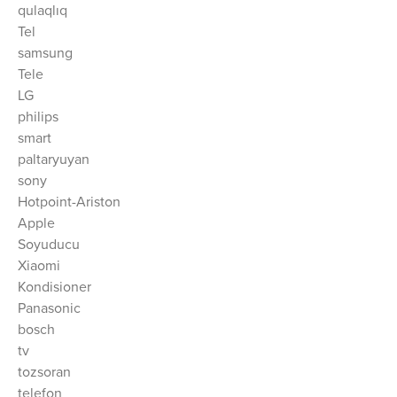
qulaqlıq
Tel
samsung
Tele
LG
philips
smart
paltaryuyan
sony
Hotpoint-Ariston
Apple
Soyuducu
Xiaomi
Kondisioner
Panasonic
bosch
tv
tozsoran
telefon