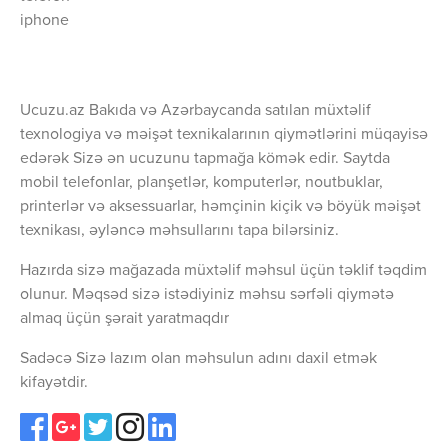
iphone
Ucuzu.az Bakıda və Azərbaycanda satılan müxtəlif
texnologiya və məişət texnikalarının qiymətlərini müqayisə
edərək Sizə ən ucuzunu tapmağa kömək edir. Saytda
mobil telefonlar, planşetlər, komputerlər, noutbuklar,
printerlər və aksessuarlar, həmçinin kiçik və böyük məişət
texnikası, əyləncə məhsullarını tapa bilərsiniz.
Hazırda sizə mağazada müxtəlif məhsul üçün təklif təqdim
olunur. Məqsəd sizə istədiyiniz məhsu sərfəli qiymətə
almaq üçün şərait yaratmaqdır
Sadəcə Sizə lazım olan məhsulun adını daxil etmək
kifayətdir.