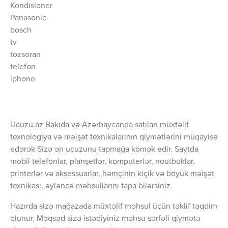
Kondisioner
Panasonic
bosch
tv
tozsoran
telefon
iphone
Ucuzu.az Bakıda və Azərbaycanda satılan müxtəlif
texnologiya və məişət texnikalarının qiymətlərini müqayisə
edərək Sizə ən ucuzunu tapmağa kömək edir. Saytda
mobil telefonlar, planşetlər, komputerlər, noutbuklar,
printerlər və aksessuarlar, həmçinin kiçik və böyük məişət
texnikası, əyləncə məhsullarını tapa bilərsiniz.
Hazırda sizə mağazada müxtəlif məhsul üçün təklif təqdim
olunur. Məqsəd sizə istədiyiniz məhsu sərfəli qiymətə