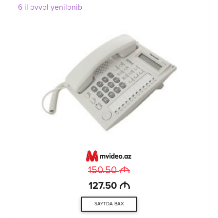
6 il əvvəl yenilənib
M
150.50
M
127.50
SAYTDA BAX