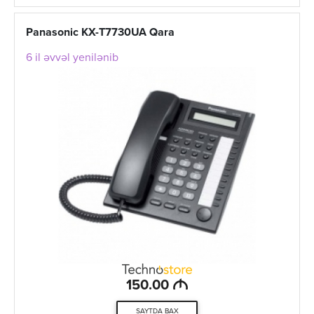
Panasonic KX-T7730UA Qara
6 il əvvəl yenilənib
M
150.00
SAYTDA BAX