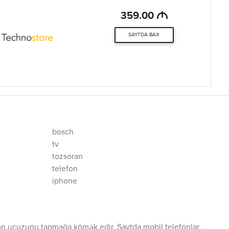
M
359.00
SAYTDA BAX
bosch
tv
tozsoran
telefon
iphone
ən ucuzunu tapmağa kömək edir. Saytda mobil telefonlar,