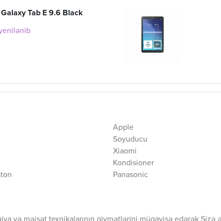
Galaxy Tab E 9.6 Black
 yenilənib
Apple
Soyuducu
Xiaomi
Kondisioner
ston
Panasonic
iya və məişət texnikalarının qiymətlərini müqayisə edərək Sizə 