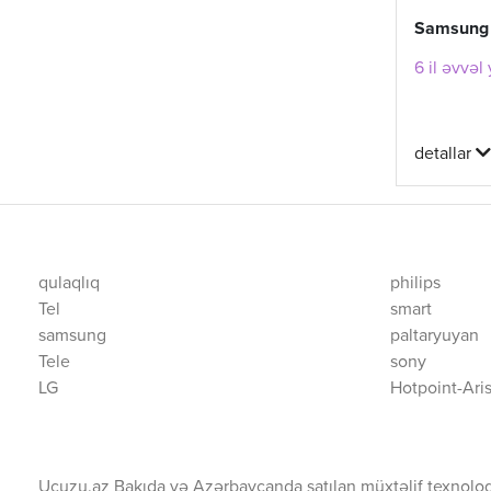
Samsung 
6 il əvvəl
detallar
qulaqlıq
philips
Tel
smart
samsung
paltaryuyan
Tele
sony
LG
Hotpoint-Ari
Ucuzu.az Bakıda və Azərbaycanda satılan müxtəlif texnolog