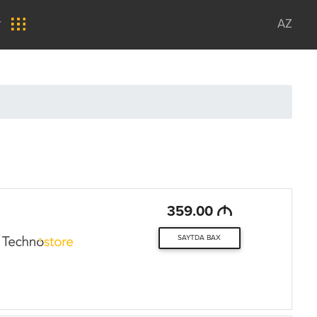
r
AZ
M
359.00
SAYTDA BAX