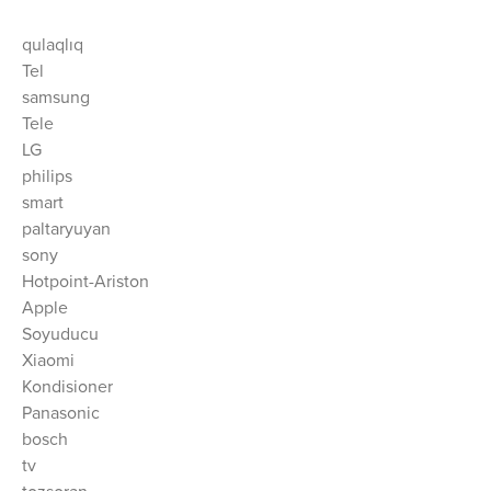
qulaqlıq
Tel
samsung
Tele
LG
philips
smart
paltaryuyan
sony
Hotpoint-Ariston
Apple
Soyuducu
Xiaomi
Kondisioner
Panasonic
bosch
tv