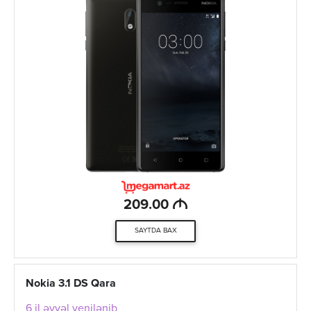
M
209.00
SAYTDA BAX
Nokia 3.1 DS Qara
6 il əvvəl yenilənib