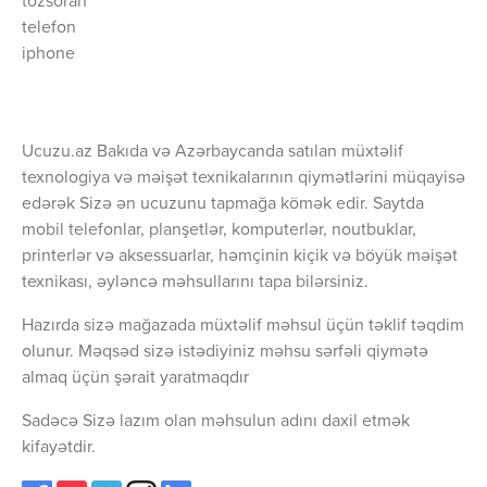
tozsoran
telefon
iphone
Ucuzu.az Bakıda və Azərbaycanda satılan müxtəlif
texnologiya və məişət texnikalarının qiymətlərini müqayisə
edərək Sizə ən ucuzunu tapmağa kömək edir. Saytda
mobil telefonlar, planşetlər, komputerlər, noutbuklar,
printerlər və aksessuarlar, həmçinin kiçik və böyük məişət
texnikası, əyləncə məhsullarını tapa bilərsiniz.
Hazırda sizə mağazada müxtəlif məhsul üçün təklif təqdim
olunur. Məqsəd sizə istədiyiniz məhsu sərfəli qiymətə
almaq üçün şərait yaratmaqdır
Sadəcə Sizə lazım olan məhsulun adını daxil etmək
kifayətdir.