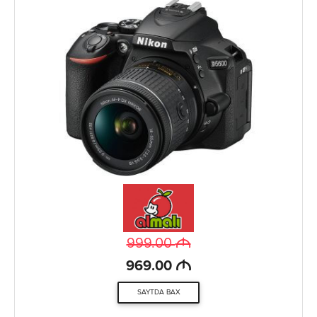
M
999.00
M
969.00
SAYTDA BAX