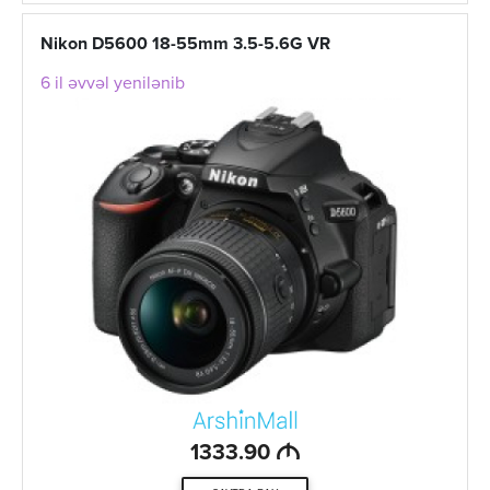
Nikon D5600 18-55mm 3.5-5.6G VR
6 il əvvəl yenilənib
M
1333.90