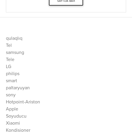
SAYTDA BAX
qulaqlıq
Tel
samsung
Tele
LG
philips
smart
paltaryuyan
sony
Hotpoint-Ariston
Apple
Soyuducu
Xiaomi
Kondisioner