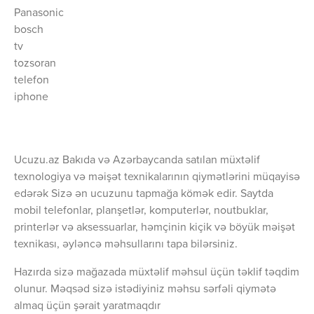
Panasonic
bosch
tv
tozsoran
telefon
iphone
Ucuzu.az Bakıda və Azərbaycanda satılan müxtəlif
texnologiya və məişət texnikalarının qiymətlərini müqayisə
edərək Sizə ən ucuzunu tapmağa kömək edir. Saytda
mobil telefonlar, planşetlər, komputerlər, noutbuklar,
printerlər və aksessuarlar, həmçinin kiçik və böyük məişət
texnikası, əyləncə məhsullarını tapa bilərsiniz.
Hazırda sizə mağazada müxtəlif məhsul üçün təklif təqdim
olunur. Məqsəd sizə istədiyiniz məhsu sərfəli qiymətə
almaq üçün şərait yaratmaqdır